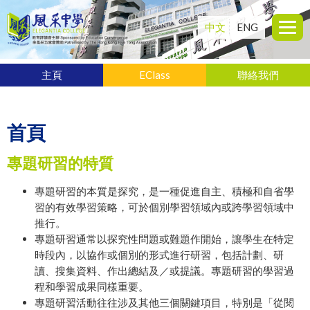
中文
ENG
主頁
EClass
聯絡我們
首頁
專題研習的特質
專題研習的本質是探究，是一種促進自主、積極和自省學
習的有效學習策略，可於個別學習領域內或跨學習領域中
推行。
專題研習通常以探究性問題或難題作開始，讓學生在特定
時段內，以協作或個別的形式進行研習，包括計劃、研
讀、搜集資料、作出總結及／或提議。專題研習的學習過
程和學習成果同樣重要。
專題研習活動往往涉及其他三個關鍵項目，特別是「從閱