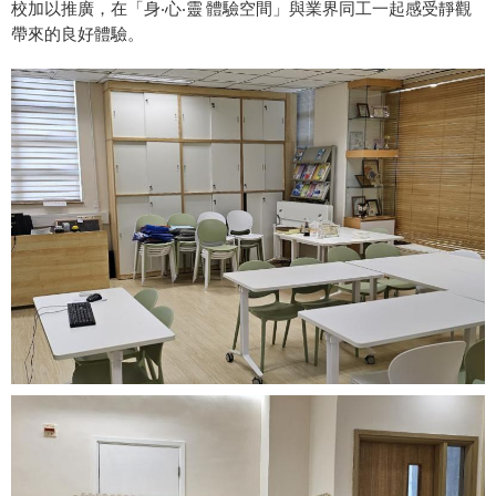
校加以推廣，在「身‧心‧靈 體驗空間」與業界同工一起感受靜觀
帶來的良好體驗。