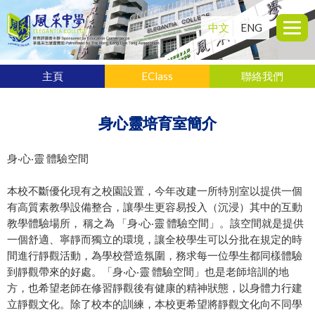
中文
ENG
主頁
EClass
聯絡我們
身心靈培育室簡介
身‧心‧靈 體驗空間
本校不斷優化現有之校園設置，今年改建一所特別室以提供一個
有高質素教學設備整合，讓學生更容易投入（沉浸）其中的互動
教學體驗場所， 稱之為 「身‧心‧靈 體驗空間」。該空間就是提供
一個舒適、寧靜而獨立的環境，讓全校學生可以分批在規定的時
間進行靜觀活動，為學校營造氛圍，務求每一位學生都同樣體驗
到靜觀帶來的好處。「身‧心‧靈 體驗空間」也是老師培訓的地
方，也希望老師在修習靜觀後有健康的精神狀態，以身體力行建
立靜觀文化。除了校本的訓練，本校更希望將靜觀文化向不同學