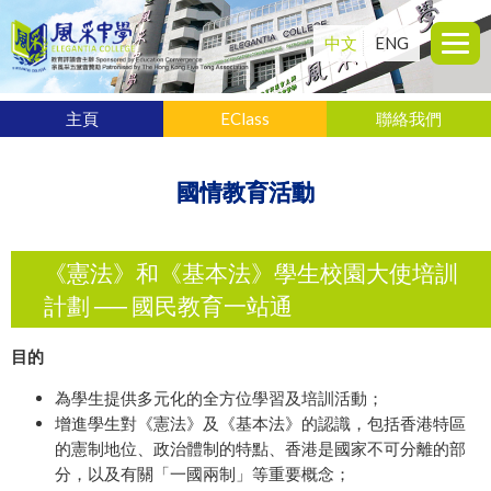
中文
ENG
主頁
EClass
聯絡我們
國情教育活動
《憲法》和《基本法》學生校園大使培訓
計劃 ── 國民教育一站通
目的
為學生提供多元化的全方位學習及培訓活動；
增進學生對《憲法》及《基本法》的認識，包括香港特區
的憲制地位、政治體制的特點、香港是國家不可分離的部
分，以及有關「一國兩制」等重要概念；