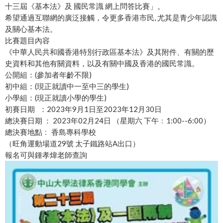
十三屆《基本法》及 國民常識 網上問答比賽」。
希望通過互聯網的廣泛接觸，令更多香港市民, 尤其是青少年認識
及關心基本法。
比賽題目內容
《中華人民共和國香港特別行政區基本法》及其附件、有關的歷
史資料和其他有關資料，以及有關中國及香港的國民常識。
公開組：(參加者年齡不限)
初中組：(現正就讀中一至中三的學生)
小學組：(現正就讀小學的學生)
初賽日期 ：2023年9月1日至2023年12月30日
總決賽日期 ： 2023年02月24日 （星期六 下午﹕1:00--6:00）
總決賽地點﹕ 香島專科學校
（旺角運動場道29號 太子鐵路站A出口）
報名可與鍾孝煒老師查詢